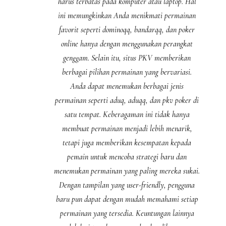
harus terbatas pada komputer atau laptop. Hal
ini memungkinkan Anda menikmati permainan
favorit seperti dominoqq, bandarqq, dan poker
online hanya dengan menggunakan perangkat
genggam. Selain itu, situs PKV memberikan
berbagai pilihan permainan yang bervariasi.
Anda dapat menemukan berbagai jenis
permainan seperti aduq, aduqq, dan pkv poker di
satu tempat. Keberagaman ini tidak hanya
membuat permainan menjadi lebih menarik,
tetapi juga memberikan kesempatan kepada
pemain untuk mencoba strategi baru dan
menemukan permainan yang paling mereka sukai.
Dengan tampilan yang user-friendly, pengguna
baru pun dapat dengan mudah memahami setiap
permainan yang tersedia. Keuntungan lainnya