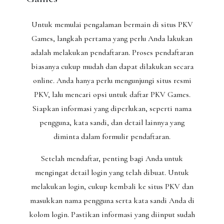
Untuk memulai pengalaman bermain di situs PKV
Games, langkah pertama yang perlu Anda lakukan
adalah melakukan pendaftaran. Proses pendaftaran
biasanya cukup mudah dan dapat dilakukan secara
online. Anda hanya perlu mengunjungi situs resmi
PKV, lalu mencari opsi untuk daftar PKV Games.
Siapkan informasi yang diperlukan, seperti nama
pengguna, kata sandi, dan detail lainnya yang
diminta dalam formulir pendaftaran.
Setelah mendaftar, penting bagi Anda untuk
mengingat detail login yang telah dibuat. Untuk
melakukan login, cukup kembali ke situs PKV dan
masukkan nama pengguna serta kata sandi Anda di
kolom login. Pastikan informasi yang diinput sudah