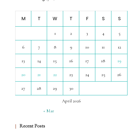
M
T
W
T
F
S
S
1
2
3
4
5
6
7
8
9
10
11
12
13
14
15
16
17
18
19
20
21
22
23
24
25
26
27
28
29
30
April 2026
« Mar
Recent Posts