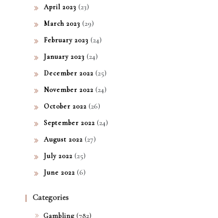
(23)
April 2023
(29)
March 2023
(24)
February 2023
(24)
January 2023
(25)
December 2022
(24)
November 2022
(26)
October 2022
(24)
September 2022
(27)
August 2022
(25)
July 2022
(6)
June 2022
Categories
(782)
Gambling