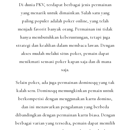
Di dunia PKV, terdapat berbagai jenis permainan
yang menarik untuk dimainkan. Salah satu yang
paling populer adalah poker online, yang telah
menjadi favorit banyak orang. Permainan ini tidak
hanya membutuhkan keberuntungan, tetapi juga
strategi dan keahlian dalam membaca lawan. Dengan
akses mudah melalui situs poker, pemain dapat
menikmati sensasi poker kapan saja dan di mana
saja.
Selain poker, ada juga permainan dominoqq yang tak
kalah seru. Dominoqq memungkinkan pemain untuk
berkompetisi dengan menggunakan kartu domino,
dan ini menawarkan pengalaman yang berbeda
dibandingkan dengan permainan kartu biasa. Dengan
berbagai varian yang tersedia, pemain dapat memilih