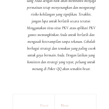
uang Anda dengan baik akan membantu menjaga
permainan tetap menyenangkan dan mengurangi
risiko kehilangan yang signifikan. Terakhir,
jangan lupa untuk berlatih secara teratur.
Menggunakan situs-situs PKV atau aplikasi PKV
games memungkinkan Anda untuk berlatih dan
mengasah keterampilan tanpa tekanan. Cobalah
berbagai strategi dan temukan yang paling cocok
untuk gaya bermain Anda. Dengan latihan yang
konsisten dan strategi yang tepat, peluang untuk
menang di Poker QQ akan semakin besar.
Previ
Next