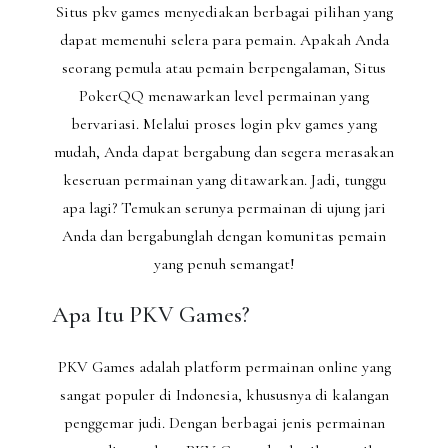
Situs pkv games menyediakan berbagai pilihan yang
dapat memenuhi selera para pemain. Apakah Anda
seorang pemula atau pemain berpengalaman, Situs
PokerQQ menawarkan level permainan yang
bervariasi. Melalui proses login pkv games yang
mudah, Anda dapat bergabung dan segera merasakan
keseruan permainan yang ditawarkan. Jadi, tunggu
apa lagi? Temukan serunya permainan di ujung jari
Anda dan bergabunglah dengan komunitas pemain
yang penuh semangat!
Apa Itu PKV Games?
PKV Games adalah platform permainan online yang
sangat populer di Indonesia, khususnya di kalangan
penggemar judi. Dengan berbagai jenis permainan