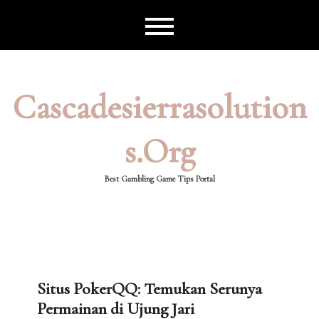
Skip
to
content
Cascadesierrasolution
S.org
Best Gambling Game Tips Portal
Situs PokerQQ: Temukan Serunya
Permainan di Ujung Jari