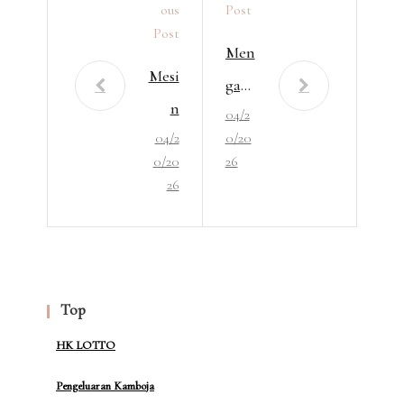
Ous
Post
Post
Men
Mesi
gap
n
04/2
a
04/2
0/20
Slot
Pkv
0/20
26
Dep
Ga
26
osit
mes
dari
Men
Telk
jadi
oms
Top
Pilih
el:
an
HK LOTTO
Pilih
Uta
Pengeluaran Kamboja
an