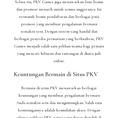
Selain itu, PKV Games juga menawarkan fitur bonus
dan promosi menarik untuk semua anggotanya. Ini
termasuk bonus pendaftaran dan berbagai jenis
promosi yang membuat pengalaman bermain
semakin seru. Dengan sistem yang handal dan
berbagai penyedia permainan yang berkualitas, PKV
Games menjadi salah satu pilihan utama bagi pemain
yang mencari hiburan dan tantangan di dunia judi
online.
Keuntungan Bermain di Situs PKV
Bermain di situs PKV menawarkan berbagai
keuntungan yang membuat pengalaman bermain
Anda semakin seru dan menguntungkan. Salah satu
keuntungannya adalah kemudahan akses. Dengan
adanya aplikasi PKV games yang dapat diunduh di