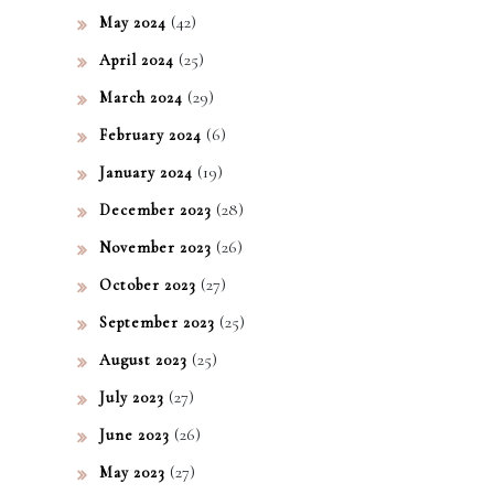
(42)
May 2024
(25)
April 2024
(29)
March 2024
(6)
February 2024
(19)
January 2024
(28)
December 2023
(26)
November 2023
(27)
October 2023
(25)
September 2023
(25)
August 2023
(27)
July 2023
(26)
June 2023
(27)
May 2023