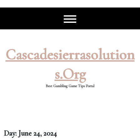
Skip
to
content
Cascadesierrasolution
S.org
Best Gambling Game Tips Portal
Day:
June 24, 2024