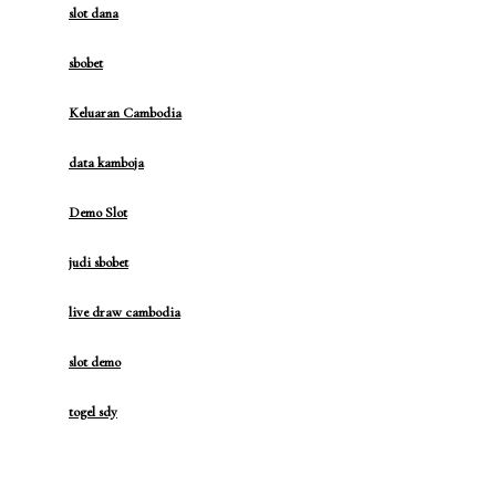
slot dana
sbobet
Keluaran Cambodia
data kamboja
Demo Slot
judi sbobet
live draw cambodia
slot demo
togel sdy
Search