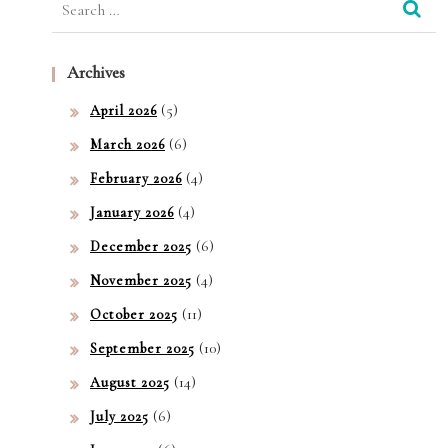
for:
Archives
(5)
April 2026
(6)
March 2026
(4)
February 2026
(4)
January 2026
(6)
December 2025
(4)
November 2025
(11)
October 2025
(10)
September 2025
(14)
August 2025
(6)
July 2025