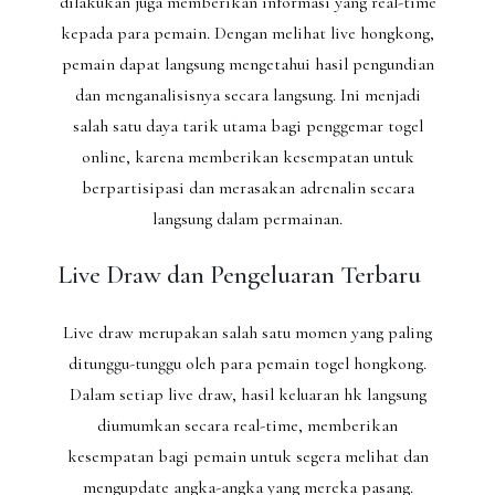
dilakukan juga memberikan informasi yang real-time
kepada para pemain. Dengan melihat live hongkong,
pemain dapat langsung mengetahui hasil pengundian
dan menganalisisnya secara langsung. Ini menjadi
salah satu daya tarik utama bagi penggemar togel
online, karena memberikan kesempatan untuk
berpartisipasi dan merasakan adrenalin secara
langsung dalam permainan.
Live Draw dan Pengeluaran Terbaru
Live draw merupakan salah satu momen yang paling
ditunggu-tunggu oleh para pemain togel hongkong.
Dalam setiap live draw, hasil keluaran hk langsung
diumumkan secara real-time, memberikan
kesempatan bagi pemain untuk segera melihat dan
mengupdate angka-angka yang mereka pasang.