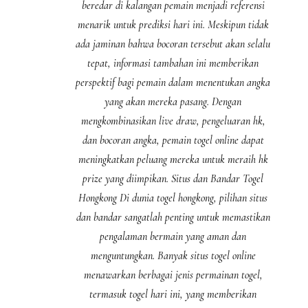
beredar di kalangan pemain menjadi referensi
menarik untuk prediksi hari ini. Meskipun tidak
ada jaminan bahwa bocoran tersebut akan selalu
tepat, informasi tambahan ini memberikan
perspektif bagi pemain dalam menentukan angka
yang akan mereka pasang. Dengan
mengkombinasikan live draw, pengeluaran hk,
dan bocoran angka, pemain togel online dapat
meningkatkan peluang mereka untuk meraih hk
prize yang diimpikan. Situs dan Bandar Togel
Hongkong Di dunia togel hongkong, pilihan situs
dan bandar sangatlah penting untuk memastikan
pengalaman bermain yang aman dan
menguntungkan. Banyak situs togel online
menawarkan berbagai jenis permainan togel,
termasuk togel hari ini, yang memberikan