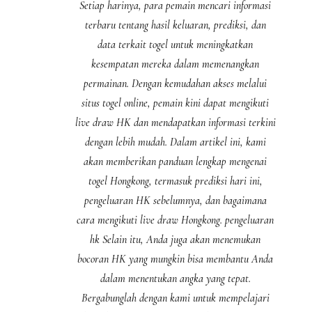
Setiap harinya, para pemain mencari informasi
terbaru tentang hasil keluaran, prediksi, dan
data terkait togel untuk meningkatkan
kesempatan mereka dalam memenangkan
permainan. Dengan kemudahan akses melalui
situs togel online, pemain kini dapat mengikuti
live draw HK dan mendapatkan informasi terkini
dengan lebih mudah. Dalam artikel ini, kami
akan memberikan panduan lengkap mengenai
togel Hongkong, termasuk prediksi hari ini,
pengeluaran HK sebelumnya, dan bagaimana
cara mengikuti live draw Hongkong. pengeluaran
hk Selain itu, Anda juga akan menemukan
bocoran HK yang mungkin bisa membantu Anda
dalam menentukan angka yang tepat.
Bergabunglah dengan kami untuk mempelajari