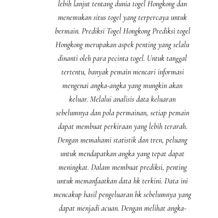
lebih lanjut tentang dunia togel Hongkong dan
menemukan situs togel yang terpercaya untuk
bermain. Prediksi Togel Hongkong Prediksi togel
Hongkong merupakan aspek penting yang selalu
dinanti oleh para pecinta togel. Untuk tanggal
tertentu, banyak pemain mencari informasi
mengenai angka-angka yang mungkin akan
keluar. Melalui analisis data keluaran
sebelumnya dan pola permainan, setiap pemain
dapat membuat perkiraan yang lebih terarah.
Dengan memahami statistik dan tren, peluang
untuk mendapatkan angka yang tepat dapat
meningkat. Dalam membuat prediksi, penting
untuk memanfaatkan data hk terkini. Data ini
mencakup hasil pengeluaran hk sebelumnya yang
dapat menjadi acuan. Dengan melihat angka-