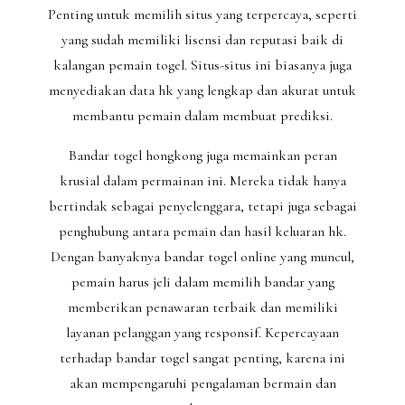
Penting untuk memilih situs yang terpercaya, seperti
yang sudah memiliki lisensi dan reputasi baik di
kalangan pemain togel. Situs-situs ini biasanya juga
menyediakan data hk yang lengkap dan akurat untuk
membantu pemain dalam membuat prediksi.
Bandar togel hongkong juga memainkan peran
krusial dalam permainan ini. Mereka tidak hanya
bertindak sebagai penyelenggara, tetapi juga sebagai
penghubung antara pemain dan hasil keluaran hk.
Dengan banyaknya bandar togel online yang muncul,
pemain harus jeli dalam memilih bandar yang
memberikan penawaran terbaik dan memiliki
layanan pelanggan yang responsif. Kepercayaan
terhadap bandar togel sangat penting, karena ini
akan mempengaruhi pengalaman bermain dan