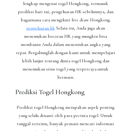
lengkap mengenai togel Hongkong, termasuk
prediksi hari ini, pengeluaran HK sebelumnya, dan
bagaimana cara mengikuti live draw Hongkong.
pengeluaran hk
Selain itu, Anda juga akan
menemukan bocoran HK yang mungkin bisa
membantu Anda dalam menentukan angka yang
tepat. Bergabunglah dengan kami untuk mempelajari
lebih lanjut tentang dunia togel Hongkong dan
menemukan situs togel yang terpercaya untuk
bermain.
Prediksi Togel Hongkong
Prediksi togel Hongkong merupakan aspek penting
yang selalu dinanti oleh para pecinta togel. Untuk
tanggal tertentu, banyak pemain mencari informasi