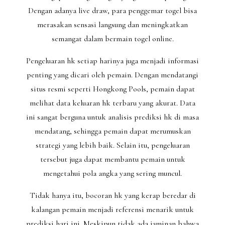
Dengan adanya live draw, para penggemar togel bisa
merasakan sensasi langsung dan meningkatkan
semangat dalam bermain togel online.
Pengeluaran hk setiap harinya juga menjadi informasi
penting yang dicari oleh pemain. Dengan mendatangi
situs resmi seperti Hongkong Pools, pemain dapat
melihat data keluaran hk terbaru yang akurat. Data
ini sangat berguna untuk analisis prediksi hk di masa
mendatang, sehingga pemain dapat merumuskan
strategi yang lebih baik. Selain itu, pengeluaran
tersebut juga dapat membantu pemain untuk
mengetahui pola angka yang sering muncul.
Tidak hanya itu, bocoran hk yang kerap beredar di
kalangan pemain menjadi referensi menarik untuk
prediksi hari ini. Meskipun tidak ada jaminan bahwa