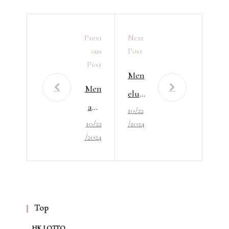
Previ
Next
Ous
Post
Post
Men
Men
elus
ang
10/22
uri
10/22
/2024
kan
Keb
/2024
Uan
eru
g
ntu
Asli
nga
den
n:
Top
gan
Pan
HK LOTTO