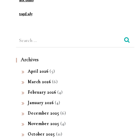
Ter
Pem
bar
togel sdy
ain
u
Onli
Hari
Search
ne
for:
Ini
Archives
(5)
April 2026
(6)
March 2026
(4)
February 2026
(4)
January 2026
(6)
December 2025
(4)
November 2025
(11)
October 2025