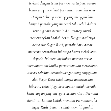
terkait dengan tema permen, serta penawaran
bonus yang membuat permainan semakin seru.
Dengan peluang menang yang menggiurkan,
banyak pemain yang mencari tahu lebih dalam
tentang cara bermain dan strategi untuk
memenangkan hadiah besar. Dengan hadirnya
demo slot Sugar Rush, pemain baru dapat
mencoba permainan ini tanpa harus melakukan
deposit. Ini memungkinkan mereka untuk
memahami mekanika permainan dan merasakan
sensasi sebelum bermain dengan uang sungguhan.
Slot Sugar Rush tidak hanya menawarkan
hiburan, tetapi juga kesempatan untuk meraih
kemenangan yang menguntungkan. Cara Bermain
dan Fitur Utama Untuk memulai permainan slot
Sugar Rush, pemain cukup memilih jumlah