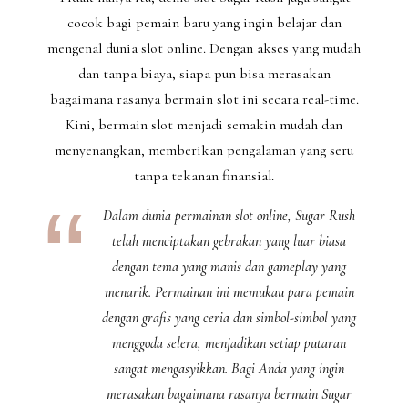
cocok bagi pemain baru yang ingin belajar dan
mengenal dunia slot online. Dengan akses yang mudah
dan tanpa biaya, siapa pun bisa merasakan
bagaimana rasanya bermain slot ini secara real-time.
Kini, bermain slot menjadi semakin mudah dan
menyenangkan, memberikan pengalaman yang seru
tanpa tekanan finansial.
Dalam dunia permainan slot online, Sugar Rush
telah menciptakan gebrakan yang luar biasa
dengan tema yang manis dan gameplay yang
menarik. Permainan ini memukau para pemain
dengan grafis yang ceria dan simbol-simbol yang
menggoda selera, menjadikan setiap putaran
sangat mengasyikkan. Bagi Anda yang ingin
merasakan bagaimana rasanya bermain Sugar