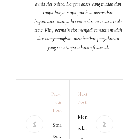
dunia slot online. Dengan akses yang mudah dan
tanpa biaya, siapa pun bisa merasakan
bagaimana rasanya bermain slot ini secara real-
time. Kini, bermain slot menjadi semakin mudah
dan menyenangkan, memberikan pengalaman
yang seru tanpa tekanan finansial.
Previ
Next
Ous
Post
Post
Men
Stra
jelaj
tegi
11/05
ahi