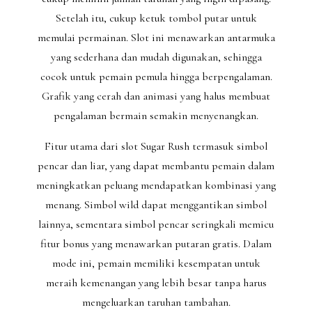
Setelah itu, cukup ketuk tombol putar untuk
memulai permainan. Slot ini menawarkan antarmuka
yang sederhana dan mudah digunakan, sehingga
cocok untuk pemain pemula hingga berpengalaman.
Grafik yang cerah dan animasi yang halus membuat
pengalaman bermain semakin menyenangkan.
Fitur utama dari slot Sugar Rush termasuk simbol
pencar dan liar, yang dapat membantu pemain dalam
meningkatkan peluang mendapatkan kombinasi yang
menang. Simbol wild dapat menggantikan simbol
lainnya, sementara simbol pencar seringkali memicu
fitur bonus yang menawarkan putaran gratis. Dalam
mode ini, pemain memiliki kesempatan untuk
meraih kemenangan yang lebih besar tanpa harus
mengeluarkan taruhan tambahan.