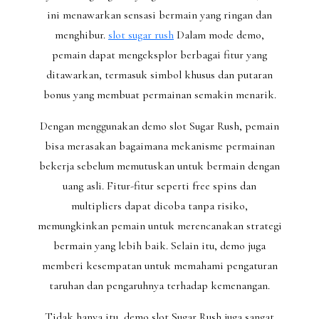
ini menawarkan sensasi bermain yang ringan dan
menghibur.
slot sugar rush
Dalam mode demo,
pemain dapat mengeksplor berbagai fitur yang
ditawarkan, termasuk simbol khusus dan putaran
bonus yang membuat permainan semakin menarik.
Dengan menggunakan demo slot Sugar Rush, pemain
bisa merasakan bagaimana mekanisme permainan
bekerja sebelum memutuskan untuk bermain dengan
uang asli. Fitur-fitur seperti free spins dan
multipliers dapat dicoba tanpa risiko,
memungkinkan pemain untuk merencanakan strategi
bermain yang lebih baik. Selain itu, demo juga
memberi kesempatan untuk memahami pengaturan
taruhan dan pengaruhnya terhadap kemenangan.
Tidak hanya itu, demo slot Sugar Rush juga sangat