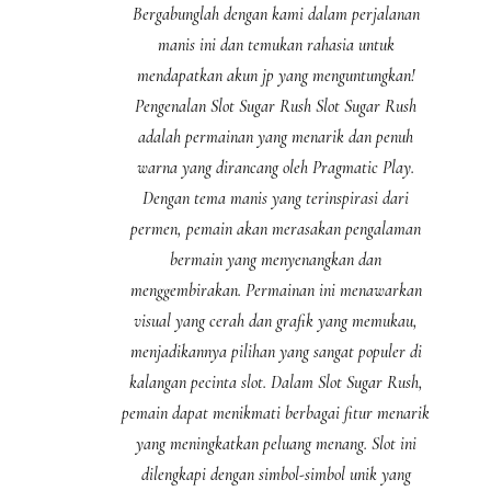
Bergabunglah dengan kami dalam perjalanan
manis ini dan temukan rahasia untuk
mendapatkan akun jp yang menguntungkan!
Pengenalan Slot Sugar Rush Slot Sugar Rush
adalah permainan yang menarik dan penuh
warna yang dirancang oleh Pragmatic Play.
Dengan tema manis yang terinspirasi dari
permen, pemain akan merasakan pengalaman
bermain yang menyenangkan dan
menggembirakan. Permainan ini menawarkan
visual yang cerah dan grafik yang memukau,
menjadikannya pilihan yang sangat populer di
kalangan pecinta slot. Dalam Slot Sugar Rush,
pemain dapat menikmati berbagai fitur menarik
yang meningkatkan peluang menang. Slot ini
dilengkapi dengan simbol-simbol unik yang