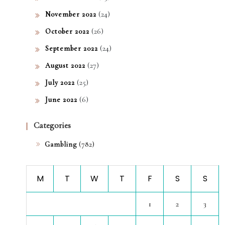
(24)
November 2022
(26)
October 2022
(24)
September 2022
(27)
August 2022
(25)
July 2022
(6)
June 2022
Categories
(782)
Gambling
M
T
W
T
F
S
S
1
2
3