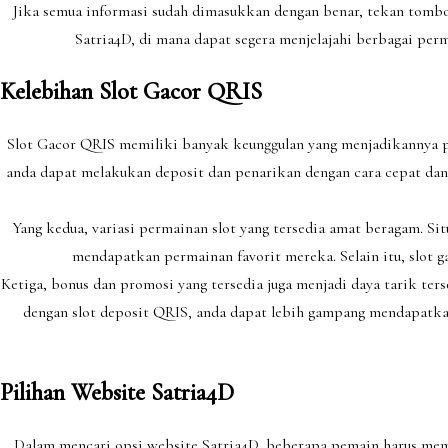
Jika semua informasi sudah dimasukkan dengan benar, tekan tombol
Satria4D, di mana dapat segera menjelajahi berbagai per
Kelebihan Slot Gacor QRIS
Slot Gacor QRIS memiliki banyak keunggulan yang menjadikannya pi
anda dapat melakukan deposit dan penarikan dengan cara cepat dan 
Yang kedua, variasi permainan slot yang tersedia amat beragam. Si
mendapatkan permainan favorit mereka. Selain itu, slot g
Ketiga, bonus dan promosi yang tersedia juga menjadi daya tarik 
dengan slot deposit QRIS, anda dapat lebih gampang mendapatka
Pilihan Website Satria4D
Dalam mencari opsi website Satria4D, beberapa pemain harus mempe