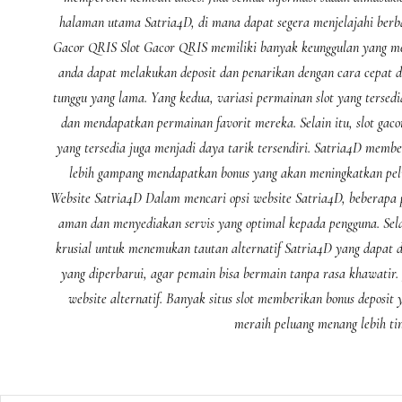
halaman utama Satria4D, di mana dapat segera menjelajahi berba
Gacor QRIS Slot Gacor QRIS memiliki banyak keunggulan yang men
anda dapat melakukan deposit dan penarikan dengan cara cepat da
tunggu yang lama. Yang kedua, variasi permainan slot yang tersed
dan mendapatkan permainan favorit mereka. Selain itu, slot gac
yang tersedia juga menjadi daya tarik tersendiri. Satria4D mem
lebih gampang mendapatkan bonus yang akan meningkatkan pelu
Website Satria4D Dalam mencari opsi website Satria4D, beberapa p
aman dan menyediakan servis yang optimal kepada pengguna. Selain
krusial untuk menemukan tautan alternatif Satria4D yang dapat d
yang diperbarui, agar pemain bisa bermain tanpa rasa khawatir.
website alternatif. Banyak situs slot memberikan bonus deposit
meraih peluang menang lebih tin