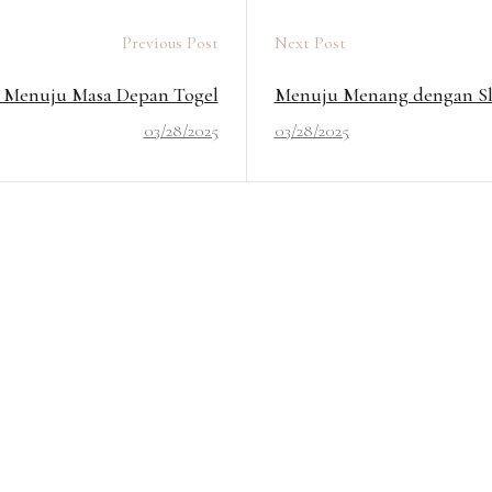
Previous Post
Next Post
si Menuju Masa Depan Togel
Menuju Menang dengan Slo
03/28/2025
03/28/2025