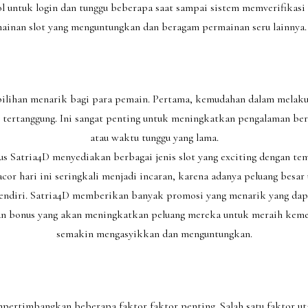
 untuk login dan tunggu beberapa saat sampai sistem memverifikasi
mainan slot yang menguntungkan dan beragam permainan seru lainnya. R
lihan menarik bagi para pemain. Pertama, kemudahan dalam melakukan
tertanggung. Ini sangat penting untuk meningkatkan pengalaman berma
atau waktu tunggu yang lama.
tus Satria4D menyediakan berbagai jenis slot yang exciting dengan te
acor hari ini seringkali menjadi incaran, karena adanya peluang be
tersendiri. Satria4D memberikan banyak promosi yang menarik yang d
n bonus yang akan meningkatkan peluang mereka untuk meraih kemen
semakin mengasyikkan dan menguntungkan.
rtimbangkan beberapa faktor faktor penting. Salah satu faktor utam