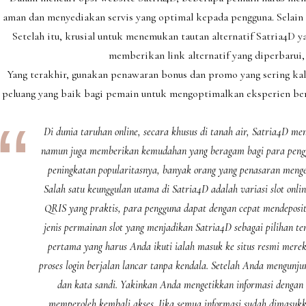
aman dan menyediakan servis yang optimal kepada pengguna. Selain i
Setelah itu, krusial untuk menemukan tautan alternatif Satria4D 
memberikan link alternatif yang diperbarui,
Yang terakhir, gunakan penawaran bonus dan promo yang sering kali
peluang yang baik bagi pemain untuk mengoptimalkan eksperien ber
Di dunia taruhan online, secara khusus di tanah air, Satria4D m
namun juga memberikan kemudahan yang beragam bagi para penggun
peningkatan popularitasnya, banyak orang yang penasaran menge
Salah satu keunggulan utama di Satria4D adalah variasi slot onl
QRIS yang praktis, para pengguna dapat dengan cepat mendepositok
jenis permainan slot yang menjadikan Satria4D sebagai pilihan 
pertama yang harus Anda ikuti ialah masuk ke situs resmi merek
proses login berjalan lancar tanpa kendala. Setelah Anda mengunj
dan kata sandi. Yakinkan Anda mengetikkan informasi dengan
memperoleh kembali akses. Jika semua informasi sudah dimasukk