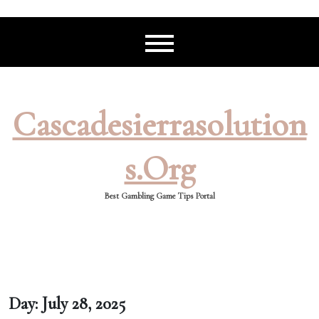
Skip
to
content
Cascadesierrasolution
S.org
Best Gambling Game Tips Portal
Day:
July 28, 2025