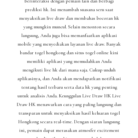
berinteraksi dengan pemain lain dan berbagi
prediksi hk. Ini menambah suasana seru saat
menyaksikan live draw dan membahas bocoran hk
yang mungkin muncul. Selain menonton secara
langsung, Anda juga bisa memanfaatkan aplikasi
mobile yang menyediakan layanan live draw. Banyak
bandar togel hongkong dan situs togel online kini
memiliki aplikasi yang memudahkan Anda
mengikuti live hk dari mana saja. Cukup unduh
aplikasinya, dan Anda akan mendapatkan notifikasi
tentang hasil terbaru serta data hk yang penting
untuk analisis Anda. Keunggulan Live Draw HK Live
Draw HK menawarkan cara yang paling langsung dan
transparan untuk menyaksikan hasil keluaran togel
Hongkong secara real-time. Dengan siaran langsung
ini, pemain dapat merasakan atmosfer excitement