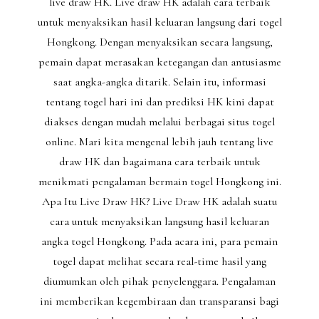
live draw HK. Live draw HK adalah cara terbaik
untuk menyaksikan hasil keluaran langsung dari togel
Hongkong. Dengan menyaksikan secara langsung,
pemain dapat merasakan ketegangan dan antusiasme
saat angka-angka ditarik. Selain itu, informasi
tentang togel hari ini dan prediksi HK kini dapat
diakses dengan mudah melalui berbagai situs togel
online. Mari kita mengenal lebih jauh tentang live
draw HK dan bagaimana cara terbaik untuk
menikmati pengalaman bermain togel Hongkong ini.
Apa Itu Live Draw HK? Live Draw HK adalah suatu
cara untuk menyaksikan langsung hasil keluaran
angka togel Hongkong. Pada acara ini, para pemain
togel dapat melihat secara real-time hasil yang
diumumkan oleh pihak penyelenggara. Pengalaman
ini memberikan kegembiraan dan transparansi bagi