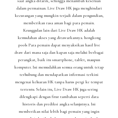
saat angka ditarik, sehingga menambah keseruan
dalam permainan. Live Draw HK juga menghindari
kecurangan yang mungkin terjadi dalam pengundian,
memberikan rasa aman bagi para pemain.
Keunggulan lain dari Live Draw HK adalah
kemudahan akses yang ditawarkannya. hongkong
pools Para pemain dapat menyaksikan hasil live
draw dari mana saja dan kapan saja melalui berbagai
perangkat, baik itu smartphone, tablet, maupun
komputer. Ini memudahkan semua orang untuk tetap
terhubung dan mendapatkan informasi terkini
mengenai keluaran HK tanpa harus pergi ke tempat
tertentu. Selain itu, Live Draw HK juga sering
dilengkapi dengan fitur tambahan seperti data
historis dan prediksi angka selanjutnya. Ini
memberikan nilai lebih bagi pemain yang ingin