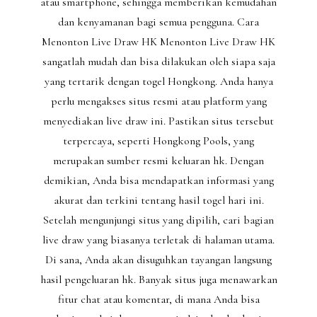
atau smartphone, sehingga memberikan kemudahan
dan kenyamanan bagi semua pengguna. Cara
Menonton Live Draw HK Menonton Live Draw HK
sangatlah mudah dan bisa dilakukan oleh siapa saja
yang tertarik dengan togel Hongkong. Anda hanya
perlu mengakses situs resmi atau platform yang
menyediakan live draw ini. Pastikan situs tersebut
terpercaya, seperti Hongkong Pools, yang
merupakan sumber resmi keluaran hk. Dengan
demikian, Anda bisa mendapatkan informasi yang
akurat dan terkini tentang hasil togel hari ini.
Setelah mengunjungi situs yang dipilih, cari bagian
live draw yang biasanya terletak di halaman utama.
Di sana, Anda akan disuguhkan tayangan langsung
hasil pengeluaran hk. Banyak situs juga menawarkan
fitur chat atau komentar, di mana Anda bisa