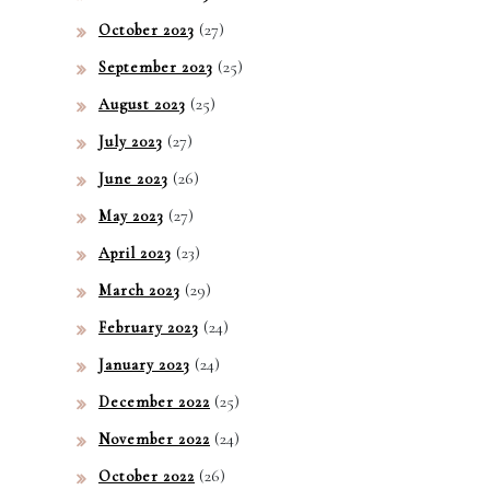
(27)
October 2023
(25)
September 2023
(25)
August 2023
(27)
July 2023
(26)
June 2023
(27)
May 2023
(23)
April 2023
(29)
March 2023
(24)
February 2023
(24)
January 2023
(25)
December 2022
(24)
November 2022
(26)
October 2022