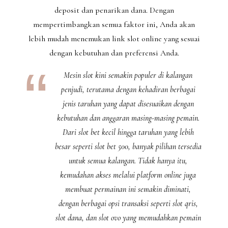
deposit dan penarikan dana. Dengan
mempertimbangkan semua faktor ini, Anda akan
lebih mudah menemukan link slot online yang sesuai
dengan kebutuhan dan preferensi Anda.
Mesin slot kini semakin populer di kalangan
penjudi, terutama dengan kehadiran berbagai
jenis taruhan yang dapat disesuaikan dengan
kebutuhan dan anggaran masing-masing pemain.
Dari slot bet kecil hingga taruhan yang lebih
besar seperti slot bet 500, banyak pilihan tersedia
untuk semua kalangan. Tidak hanya itu,
kemudahan akses melalui platform online juga
membuat permainan ini semakin diminati,
dengan berbagai opsi transaksi seperti slot qris,
slot dana, dan slot ovo yang memudahkan pemain