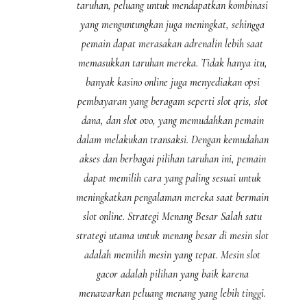
taruhan, peluang untuk mendapatkan kombinasi
yang menguntungkan juga meningkat, sehingga
pemain dapat merasakan adrenalin lebih saat
memasukkan taruhan mereka. Tidak hanya itu,
banyak kasino online juga menyediakan opsi
pembayaran yang beragam seperti slot qris, slot
dana, dan slot ovo, yang memudahkan pemain
dalam melakukan transaksi. Dengan kemudahan
akses dan berbagai pilihan taruhan ini, pemain
dapat memilih cara yang paling sesuai untuk
meningkatkan pengalaman mereka saat bermain
slot online. Strategi Menang Besar Salah satu
strategi utama untuk menang besar di mesin slot
adalah memilih mesin yang tepat. Mesin slot
gacor adalah pilihan yang baik karena
menawarkan peluang menang yang lebih tinggi.