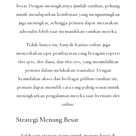
besar. Dengan meningkatnya jumlah taruhan, peluang
untuk mendapatkan kombinasi yang menguntungkan
juga meningkat, sehingga pemain dapat merasakan
adrenalin lebih saat memasukkan taruhan mereka.
Tidak hanya itu, banyak kasino online juga
menyediakan opsi pembayaran yang beragam seperti
slot qris, slot dana, dan slot ovo, yang memudahkan
pemain dalam melakukan transaksi. Dengan
kemudahan akses dan berbagai pilihan taruhan ini,
pemain dapat memilih cara yang paling sesuai untuk
meningkatkan pengalaman mereka saat bermain slot
online.
Strategi Menang Besar
Salah satu strategi utama untuk menang besar di