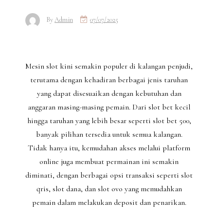
By
Admin
07/07/2025
Mesin slot kini semakin populer di kalangan penjudi,
terutama dengan kehadiran berbagai jenis taruhan
yang dapat disesuaikan dengan kebutuhan dan
anggaran masing-masing pemain. Dari slot bet kecil
hingga taruhan yang lebih besar seperti slot bet 500,
banyak pilihan tersedia untuk semua kalangan.
Tidak hanya itu, kemudahan akses melalui platform
online juga membuat permainan ini semakin
diminati, dengan berbagai opsi transaksi seperti slot
qris, slot dana, dan slot ovo yang memudahkan
pemain dalam melakukan deposit dan penarikan.