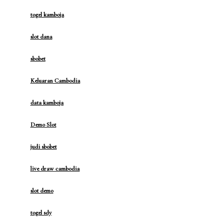
Me
Slot
togel kamboja
mul
Max
ai
slot dana
win
Petu
sbobet
alan
Keluaran Cambodia
gan
data kamboja
Toto
Kam
Demo Slot
u
judi sbobet
live draw cambodia
slot demo
togel sdy