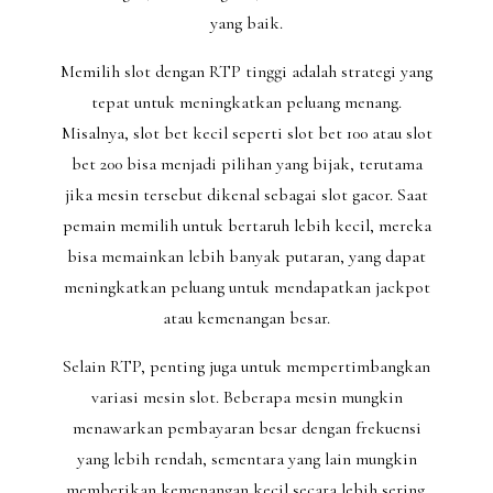
yang baik.
Memilih slot dengan RTP tinggi adalah strategi yang
tepat untuk meningkatkan peluang menang.
Misalnya, slot bet kecil seperti slot bet 100 atau slot
bet 200 bisa menjadi pilihan yang bijak, terutama
jika mesin tersebut dikenal sebagai slot gacor. Saat
pemain memilih untuk bertaruh lebih kecil, mereka
bisa memainkan lebih banyak putaran, yang dapat
meningkatkan peluang untuk mendapatkan jackpot
atau kemenangan besar.
Selain RTP, penting juga untuk mempertimbangkan
variasi mesin slot. Beberapa mesin mungkin
menawarkan pembayaran besar dengan frekuensi
yang lebih rendah, sementara yang lain mungkin
memberikan kemenangan kecil secara lebih sering.