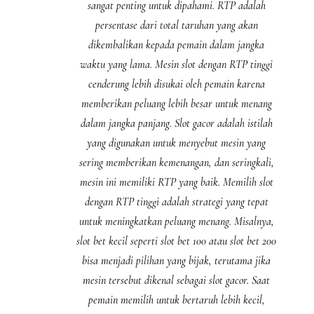
sangat penting untuk dipahami. RTP adalah
persentase dari total taruhan yang akan
dikembalikan kepada pemain dalam jangka
waktu yang lama. Mesin slot dengan RTP tinggi
cenderung lebih disukai oleh pemain karena
memberikan peluang lebih besar untuk menang
dalam jangka panjang. Slot gacor adalah istilah
yang digunakan untuk menyebut mesin yang
sering memberikan kemenangan, dan seringkali,
mesin ini memiliki RTP yang baik. Memilih slot
dengan RTP tinggi adalah strategi yang tepat
untuk meningkatkan peluang menang. Misalnya,
slot bet kecil seperti slot bet 100 atau slot bet 200
bisa menjadi pilihan yang bijak, terutama jika
mesin tersebut dikenal sebagai slot gacor. Saat
pemain memilih untuk bertaruh lebih kecil,